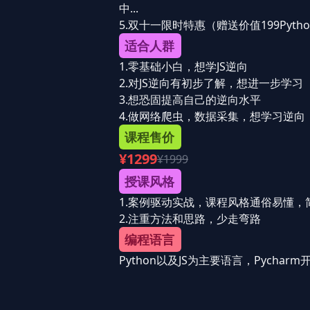
中...
5.双十一限时特惠（赠送价值199Pyt
适合人群
1.零基础小白，想学JS逆向
2.对JS逆向有初步了解，想进一步学习
3.想恐固提高自己的逆向水平
4.做网络爬虫，数据采集，想学习逆向
课程售价
¥1299
¥1999
授课风格
1.案例驱动实战，课程风格通俗易懂，
2.注重方法和思路，少走弯路
编程语言
Python以及JS为主要语言，Pychar