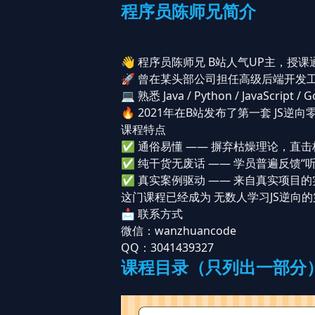
程序员陈师兄简介
👋 程序员陈师兄 B站人气UP主，授
🚀 曾在某头部公司担任高级后端开发
💻 熟悉 Java / Python / Jav
🔥 2021年在B站发布了第一套 J
课程特点
✅ 通俗易懂 —— 摒弃枯燥理论，直
✅ 纯干货无废话 —— 学员普遍反馈“
✅ 真实案例驱动 —— 来自真实项目
这门课程已经成为 无数人学习JS逆向
📩 联系方式
微信：wanzhuancode
QQ：3041439327
课程目录（只列出一部分