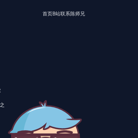
首页
B站
联系陈师兄
微
年之